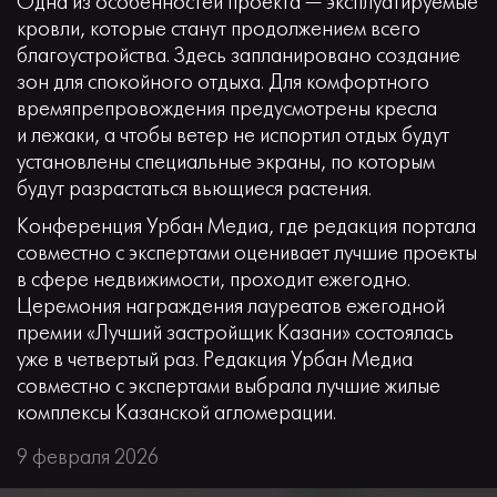
Одна из особенностей проекта — эксплуатируемые
кровли, которые станут продолжением всего
2 КВ 2027
СКИДКА
?
ПРЕДЧИСТОВАЯ ОТДЕЛКА
ЛИНЕЙНАЯ
благоустройства. Здесь запланировано создание
ПОСТИРОЧНАЯ
ГАРДЕРОБНАЯ
зон для спокойного отдыха. Для комфортного
времяпрепровождения предусмотрены кресла
2
2-КОМНАТНАЯ
КВАРТИРА
, 48.2М
и лежаки, а чтобы ветер не испортил отдых будут
установлены специальные экраны, по которым
Башня «Блюз»
• 3.1 корпус
• 11 этаж
• № 387
4 июля 2025
будут разрастаться вьющиеся растения.
ФСК Регион поддержит джазовый фестиваль
Конференция Урбан Медиа, где редакция портала
совместно с экспертами оценивает лучшие проекты
в Кремле
2
297 665 ₽ за м
в сфере недвижимости, проходит ежегодно.
14 347 449 ₽
-14%
16 683 080 ₽
Церемония награждения лауреатов ежегодной
премии «Лучший застройщик Казани» состоялась
2 КВ 2027
СКИДКА
?
ПРЕДЧИСТОВАЯ ОТДЕЛКА
уже в четвертый раз. Редакция Урбан Медиа
ПЛАТИТЕ КАК ХОТИТЕ
МАСТЕР-ЗОНА С ГАРДЕРОБНОЙ
ЛИНЕЙНАЯ
совместно с экспертами выбрала лучшие жилые
ЕВРОФОРМАТ
ГАРДЕРОБНАЯ
БАЛКОН
комплексы Казанской агломерации.
9 февраля 2026
2
2-КОМНАТНАЯ
КВАРТИРА
, 47.9М